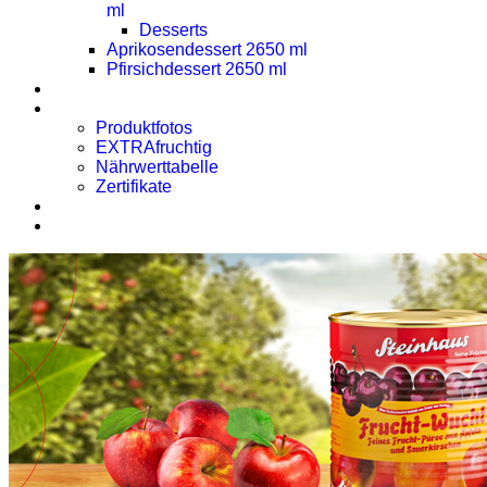
ml
Desserts
Aprikosendessert 2650 ml
Pfirsichdessert 2650 ml
Presse
Downloads
Produktfotos
EXTRAfruchtig
Nährwerttabelle
Zertifikate
Rezept des Monats
Kontakt