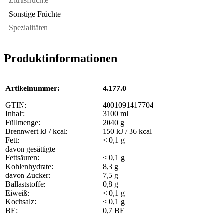
Zitrusfrüchte
Sonstige Früchte
Spezialitäten
Produktinformationen
Artikelnummer:
4.177.0
GTIN:
4001091417704
Inhalt:
3100 ml
Füllmenge:
2040 g
Brennwert kJ / kcal:
150 kJ / 36 kcal
Fett:
< 0,1 g
davon gesättigte
Fettsäuren:
< 0,1 g
Kohlenhydrate:
8,3 g
davon Zucker:
7,5 g
Ballaststoffe:
0,8 g
Eiweiß:
< 0,1 g
Kochsalz:
< 0,1 g
BE:
0,7 BE