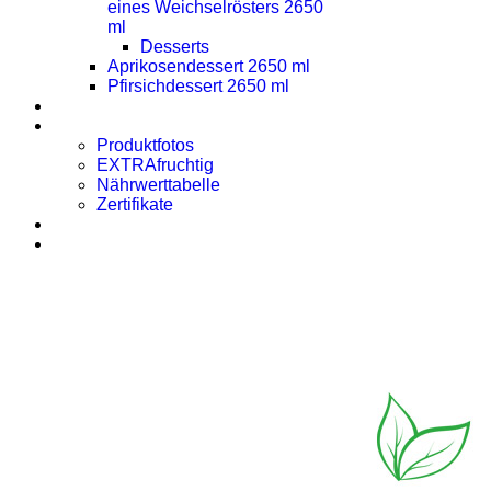
eines Weichselrösters 2650
ml
Desserts
Aprikosendessert 2650 ml
Pfirsichdessert 2650 ml
Presse
Downloads
Produktfotos
EXTRAfruchtig
Nährwerttabelle
Zertifikate
Rezept des Monats
Kontakt