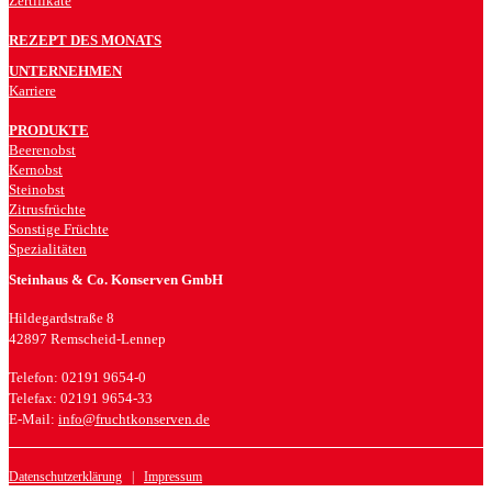
Zertifikate
REZEPT DES MONATS
UNTERNEHMEN
Karriere
PRODUKTE
Beerenobst
Kernobst
Steinobst
Zitrusfrüchte
Sonstige Früchte
Spezialitäten
Steinhaus & Co. Konserven GmbH
Hildegardstraße 8
42897 Remscheid-Lennep
Telefon: 02191 9654-0
Telefax: 02191 9654-33
E-Mail:
info@fruchtkonserven.de
Datenschutzerklärung
|
Impressum