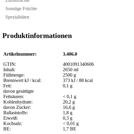
Zitrusfrüchte
Sonstige Früchte
Spezialitäten
Produktinformationen
Artikelnummer:
3.406.0
GTIN:
4001091340606
Inhalt:
2650 ml
Füllmenge:
2500 g
Brennwert kJ / kcal:
373 kJ / 88 kcal
Fett:
0,1 g
davon gesättigte
Fettsäuren:
< 0,1 g
Kohlenhydrate:
20,2 g
davon Zucker:
16,6 g
Ballaststoffe:
1,8 g
Eiweiß:
0,3 g
Kochsalz:
< 0,01 g
BE:
1,7 BE