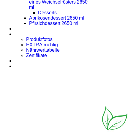
eines Weichselrösters 2650
ml
Desserts
Aprikosendessert 2650 ml
Pfirsichdessert 2650 ml
Presse
Downloads
Produktfotos
EXTRAfruchtig
Nährwerttabelle
Zertifikate
Rezept des Monats
Kontakt