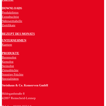
DOWNLOADS
Produktfotos
Extrafruchtig
Nährwerttabelle
Zertifikate
REZEPT DES MONATS
UNTERNEHMEN
Karriere
PRODUKTE
Beerenobst
Kernobst
Steinobst
Zitrusfrüchte
Sonstige Früchte
Spezialitäten
Steinhaus & Co. Konserven GmbH
Hildegardstraße 8
42897 Remscheid-Lennep