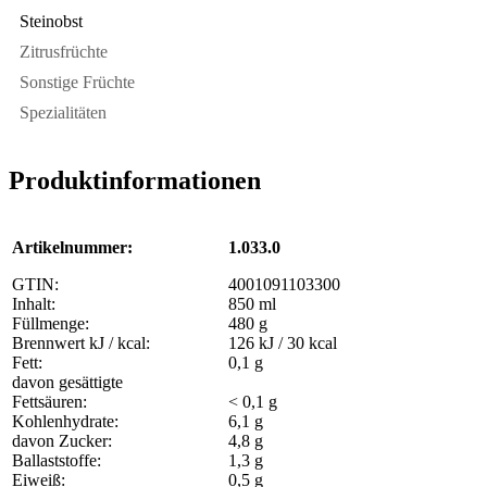
Steinobst
Zitrusfrüchte
Sonstige Früchte
Spezialitäten
Produktinformationen
Artikelnummer:
1.033.0
GTIN:
4001091103300
Inhalt:
850 ml
Füllmenge:
480 g
Brennwert kJ / kcal:
126 kJ / 30 kcal
Fett:
0,1 g
davon gesättigte
Fettsäuren:
< 0,1 g
Kohlenhydrate:
6,1 g
davon Zucker:
4,8 g
Ballaststoffe:
1,3 g
Eiweiß:
0,5 g