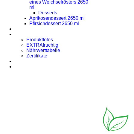
eines Weichselrösters 2650
ml
Desserts
Aprikosendessert 2650 ml
Pfirsichdessert 2650 ml
Presse
Downloads
Produktfotos
EXTRAfruchtig
Nährwerttabelle
Zertifikate
Rezept des Monats
Kontakt