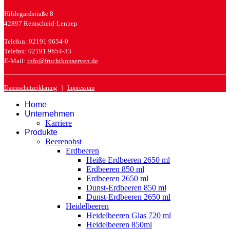
Hildegardstraße 8
42897 Remscheid-Lennep
Telefon: 02191 9654-0
Telefax: 02191 9654-33
E-Mail:
info@fruchtkonserven.de
Datenschutzerklärung
|
Impressum
Home
Unternehmen
Karriere
Produkte
Beerenobst
Erdbeeren
Heiße Erdbeeren 2650 ml
Erdbeeren 850 ml
Erdbeeren 2650 ml
Dunst-Erdbeeren 850 ml
Dunst-Erdbeeren 2650 ml
Heidelbeeren
Heidelbeeren Glas 720 ml
Heidelbeeren 850ml