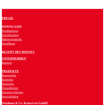
PRESSE
DOWNLOADS
Produktfotos
Extrafruchtig
Nährwerttabelle
Zertifikate
REZEPT DES MONATS
UNTERNEHMEN
Karriere
PRODUKTE
Beerenobst
Kernobst
Steinobst
Zitrusfrüchte
Sonstige Früchte
Spezialitäten
Steinhaus & Co. Konserven GmbH