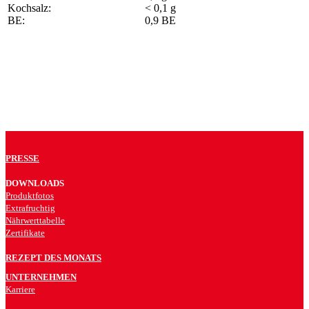
Kochsalz:
< 0,1 g
BE:
0,9 BE
PRESSE
DOWNLOADS
Produktfotos
Extrafruchtig
Nährwerttabelle
Zertifikate
REZEPT DES MONATS
UNTERNEHMEN
Karriere