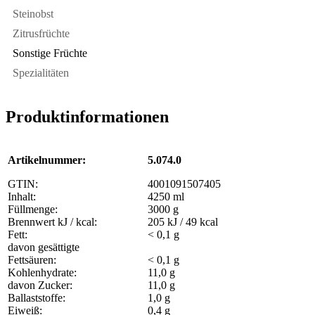
Steinobst
Zitrusfrüchte
Sonstige Früchte
Spezialitäten
Produktinformationen
Artikelnummer:
5.074.0
GTIN:
4001091507405
Inhalt:
4250 ml
Füllmenge:
3000 g
Brennwert kJ / kcal:
205 kJ / 49 kcal
Fett:
< 0,1 g
davon gesättigte
Fettsäuren:
< 0,1 g
Kohlenhydrate:
11,0 g
davon Zucker:
11,0 g
Ballaststoffe:
1,0 g
Eiweiß:
0,4 g