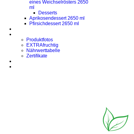
eines Weichselrösters 2650
ml
Desserts
Aprikosendessert 2650 ml
Pfirsichdessert 2650 ml
Presse
Downloads
Produktfotos
EXTRAfruchtig
Nährwerttabelle
Zertifikate
Rezept des Monats
Kontakt