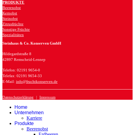
PRODUKTE
Beerenobst
Kernobst
Steinobst
Zitrusfrüchte
Sonstige Früchte
Spezialitäten
Steinhaus & Co. Konserven GmbH
Hildegardstraße 8
42897 Remscheid-Lennep
Telefon: 02191 9654-0
Telefax: 02191 9654-33
E-Mail:
info@fruchtkonserven.de
Datenschutzerklärung
|
Impressum
Home
Unternehmen
Karriere
Produkte
Beerenobst
Erdbeeren