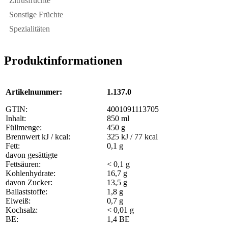
Zitrusfrüchte
Sonstige Früchte
Spezialitäten
Produktinformationen
Artikelnummer:
1.137.0
GTIN:
4001091113705
Inhalt:
850 ml
Füllmenge:
450 g
Brennwert kJ / kcal:
325 kJ / 77 kcal
Fett:
0,1 g
davon gesättigte
Fettsäuren:
< 0,1 g
Kohlenhydrate:
16,7 g
davon Zucker:
13,5 g
Ballaststoffe:
1,8 g
Eiweiß:
0,7 g
Kochsalz:
< 0,01 g
BE:
1,4 BE