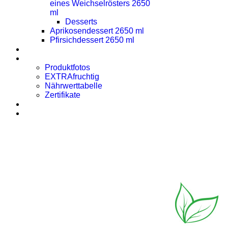
eines Weichselrösters 2650
ml
Desserts
Aprikosendessert 2650 ml
Pfirsichdessert 2650 ml
Presse
Downloads
Produktfotos
EXTRAfruchtig
Nährwerttabelle
Zertifikate
Rezept des Monats
Kontakt