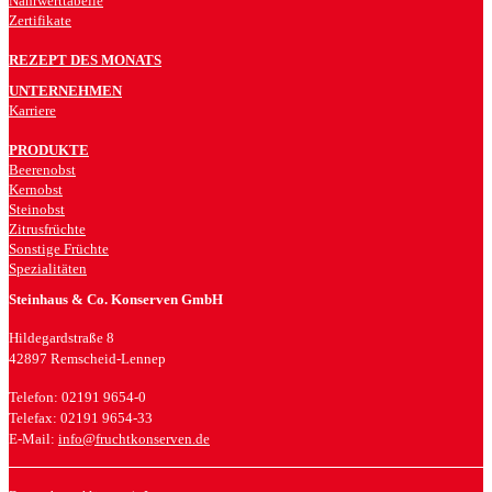
Nährwerttabelle
Zertifikate
REZEPT DES MONATS
UNTERNEHMEN
Karriere
PRODUKTE
Beerenobst
Kernobst
Steinobst
Zitrusfrüchte
Sonstige Früchte
Spezialitäten
Steinhaus & Co. Konserven GmbH
Hildegardstraße 8
42897 Remscheid-Lennep
Telefon: 02191 9654-0
Telefax: 02191 9654-33
E-Mail:
info@fruchtkonserven.de