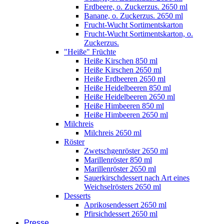
Erdbeere, o. Zuckerzus. 2650 ml
Banane, o. Zuckerzus. 2650 ml
Frucht-Wucht Sortimentskarton
Frucht-Wucht Sortimentskarton, o.
Zuckerzus.
"Heiße" Früchte
Heiße Kirschen 850 ml
Heiße Kirschen 2650 ml
Heiße Erdbeeren 2650 ml
Heiße Heidelbeeren 850 ml
Heiße Heidelbeeren 2650 ml
Heiße Himbeeren 850 ml
Heiße Himbeeren 2650 ml
Milchreis
Milchreis 2650 ml
Röster
Zwetschgenröster 2650 ml
Marillenröster 850 ml
Marillenröster 2650 ml
Sauerkirschdessert nach Art eines
Weichselrösters 2650 ml
Desserts
Aprikosendessert 2650 ml
Pfirsichdessert 2650 ml
Presse