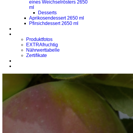
eines Weichselrösters 2650
ml
Desserts
Aprikosendessert 2650 ml
Pfirsichdessert 2650 ml
Presse
Downloads
Produktfotos
EXTRAfruchtig
Nährwerttabelle
Zertifikate
Rezept des Monats
Kontakt