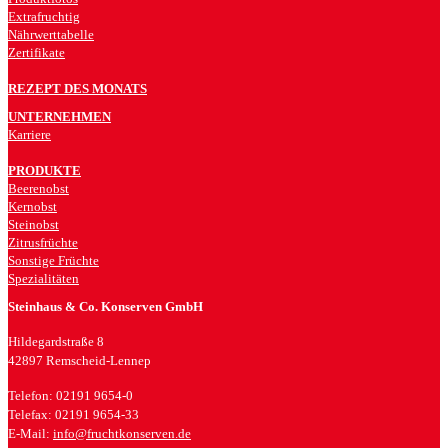
Extrafruchtig
Nährwerttabelle
Zertifikate
REZEPT DES MONATS
UNTERNEHMEN
Karriere
PRODUKTE
Beerenobst
Kernobst
Steinobst
Zitrusfrüchte
Sonstige Früchte
Spezialitäten
Steinhaus & Co. Konserven GmbH
Hildegardstraße 8
42897 Remscheid-Lennep
Telefon: 02191 9654-0
Telefax: 02191 9654-33
E-Mail:
info@fruchtkonserven.de