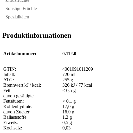
Zitrusfrüchte
Sonstige Früchte
Spezialitäten
Produktinformationen
Artikelnummer:
0.112.0
GTIN:
4001091011209
Inhalt:
720 ml
ATG:
255 g
Brennwert kJ / kcal:
326 kJ / 77 kcal
Fett:
< 0,5 g
davon gesättigte
Fettsäuren:
< 0,1 g
Kohlenhydrate:
17,0 g
davon Zucker:
16,0 g
Ballaststoffe:
1,2 g
Eiweiß:
0,5 g
Kochsalz:
0,03