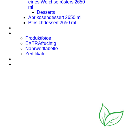
eines Weichselrösters 2650
ml
Desserts
Aprikosendessert 2650 ml
Pfirsichdessert 2650 ml
Presse
Downloads
Produktfotos
EXTRAfruchtig
Nährwerttabelle
Zertifikate
Rezept des Monats
Kontakt