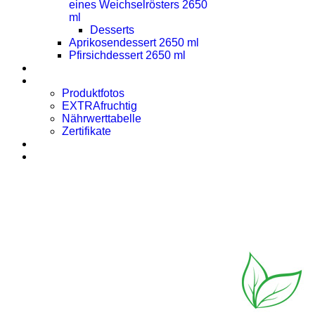
eines Weichselrösters 2650
ml
Desserts
Aprikosendessert 2650 ml
Pfirsichdessert 2650 ml
Presse
Downloads
Produktfotos
EXTRAfruchtig
Nährwerttabelle
Zertifikate
Rezept des Monats
Kontakt