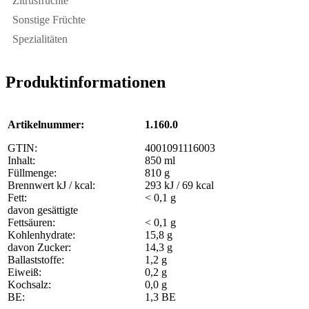
Zitrusfrüchte
Sonstige Früchte
Spezialitäten
Produktinformationen
Artikelnummer:
1.160.0
GTIN:
4001091116003
Inhalt:
850 ml
Füllmenge:
810 g
Brennwert kJ / kcal:
293 kJ / 69 kcal
Fett:
< 0,1 g
davon gesättigte
Fettsäuren:
< 0,1 g
Kohlenhydrate:
15,8 g
davon Zucker:
14,3 g
Ballaststoffe:
1,2 g
Eiweiß:
0,2 g
Kochsalz:
0,0 g
BE:
1,3 BE