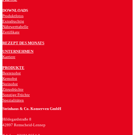
DOWNLOADS
Produktfotos
Extrafruchtig
Nährwerttabelle
Zertifikate
REZEPT DES MONATS
UNTERNEHMEN
Karriere
PRODUKTE
Beerenobst
Kernobst
Steinobst
Zitrusfrüchte
Sonstige Früchte
Spezialitäten
Steinhaus & Co. Konserven GmbH
Hildegardstraße 8
42897 Remscheid-Lennep