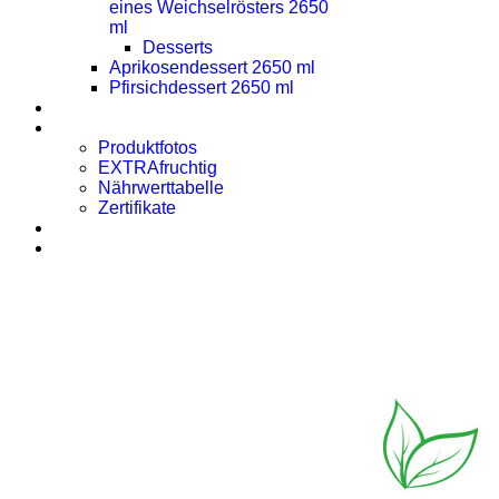
eines Weichselrösters 2650
ml
Desserts
Aprikosendessert 2650 ml
Pfirsichdessert 2650 ml
Presse
Downloads
Produktfotos
EXTRAfruchtig
Nährwerttabelle
Zertifikate
Rezept des Monats
Kontakt