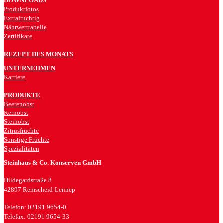
DOWNLOADS
Produktfotos
Extrafruchtig
Nährwerttabelle
Zertifikate
REZEPT DES MONATS
UNTERNEHMEN
Karriere
PRODUKTE
Beerenobst
Kernobst
Steinobst
Zitrusfrüchte
Sonstige Früchte
Spezialitäten
Steinhaus & Co. Konserven GmbH
Hildegardstraße 8
42897 Remscheid-Lennep
Telefon: 02191 9654-0
Telefax: 02191 9654-33