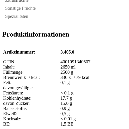
Zitrusfrüchte
Sonstige Früchte
Spezialitäten
Produktinformationen
Artikelnummer:
3.405.0
GTIN:
4001091340507
Inhalt:
2650 ml
Füllmenge:
2500 g
Brennwert kJ / kcal:
336 kJ / 79 kcal
Fett:
0,1 g
davon gesättigte
Fettsäuren:
< 0,1 g
Kohlenhydrate:
17,7 g
davon Zucker:
15,0 g
Ballaststoffe:
0,9 g
Eiweiß:
0,5 g
Kochsalz:
< 0,01 g
BE:
1,5 BE