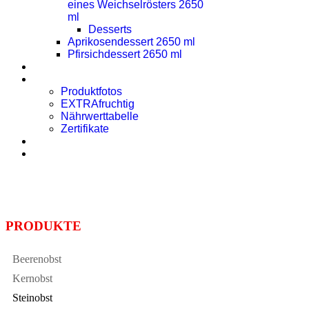
eines Weichselrösters 2650
ml
Desserts
Aprikosendessert 2650 ml
Pfirsichdessert 2650 ml
Presse
Downloads
Produktfotos
EXTRAfruchtig
Nährwerttabelle
Zertifikate
Rezept des Monats
Kontakt
PRODUKTE
Beerenobst
Kernobst
Steinobst