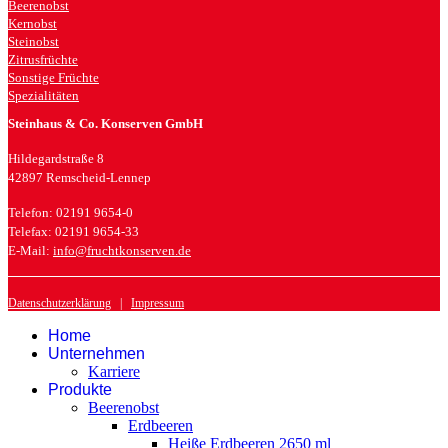
Beerenobst
Kernobst
Steinobst
Zitrusfrüchte
Sonstige Früchte
Spezialitäten
Steinhaus & Co. Konserven GmbH
Hildegardstraße 8
42897 Remscheid-Lennep
Telefon: 02191 9654-0
Telefax: 02191 9654-33
E-Mail:
info@fruchtkonserven.de
Datenschutzerklärung
|
Impressum
Home
Unternehmen
Karriere
Produkte
Beerenobst
Erdbeeren
Heiße Erdbeeren 2650 ml