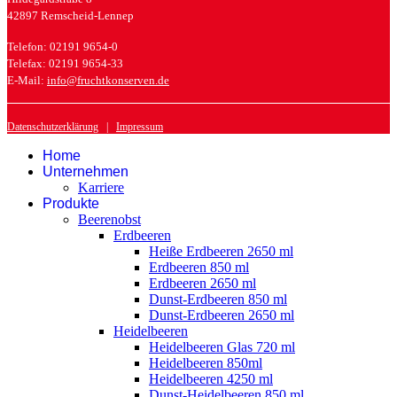
42897 Remscheid-Lennep
Telefon: 02191 9654-0
Telefax: 02191 9654-33
E-Mail:
info@fruchtkonserven.de
Datenschutzerklärung
|
Impressum
Home
Unternehmen
Karriere
Produkte
Beerenobst
Erdbeeren
Heiße Erdbeeren 2650 ml
Erdbeeren 850 ml
Erdbeeren 2650 ml
Dunst-Erdbeeren 850 ml
Dunst-Erdbeeren 2650 ml
Heidelbeeren
Heidelbeeren Glas 720 ml
Heidelbeeren 850ml
Heidelbeeren 4250 ml
Dunst-Heidelbeeren 850 ml