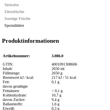
Steinobst
Zitrusfrüchte
Sonstige Früchte
Spezialitäten
Produktinformationen
Artikelnummer:
3.086.0
GTIN:
4001091308606
Inhalt:
2650 ml
Füllmenge:
2650 g
Brennwert kJ / kcal:
217 kJ / 51 kcal
Fett:
0,1 g
davon gesättigte
Fettsäuren:
< 0,1 g
Kohlenhydrate:
10,7 g
davon Zucker:
9,4 g
Ballaststoffe:
1,6 g
Eiweiß:
0,3 g