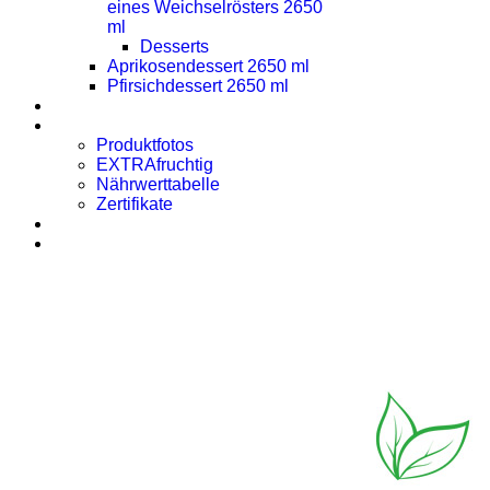
eines Weichselrösters 2650
ml
Desserts
Aprikosendessert 2650 ml
Pfirsichdessert 2650 ml
Presse
Downloads
Produktfotos
EXTRAfruchtig
Nährwerttabelle
Zertifikate
Rezept des Monats
Kontakt