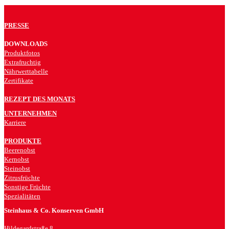
PRESSE
DOWNLOADS
Produktfotos
Extrafruchtig
Nährwerttabelle
Zertifikate
REZEPT DES MONATS
UNTERNEHMEN
Karriere
PRODUKTE
Beerenobst
Kernobst
Steinobst
Zitrusfrüchte
Sonstige Früchte
Spezialitäten
Steinhaus & Co. Konserven GmbH
Hildegardstraße 8