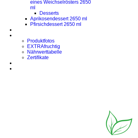
eines Weichselrösters 2650
ml
Desserts
Aprikosendessert 2650 ml
Pfirsichdessert 2650 ml
Presse
Downloads
Produktfotos
EXTRAfruchtig
Nährwerttabelle
Zertifikate
Rezept des Monats
Kontakt