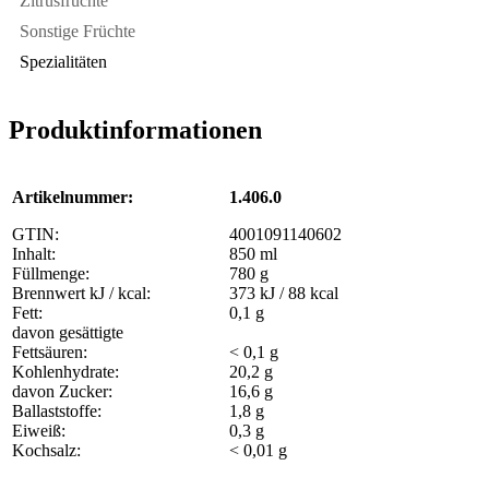
Zitrusfrüchte
Sonstige Früchte
Spezialitäten
Produktinformationen
Artikelnummer:
1.406.0
GTIN:
4001091140602
Inhalt:
850 ml
Füllmenge:
780 g
Brennwert kJ / kcal:
373 kJ / 88 kcal
Fett:
0,1 g
davon gesättigte
Fettsäuren:
< 0,1 g
Kohlenhydrate:
20,2 g
davon Zucker:
16,6 g
Ballaststoffe:
1,8 g
Eiweiß:
0,3 g
Kochsalz:
< 0,01 g