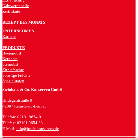
Extrafruchtig
Nährwerttabelle
Zertifikate
REZEPT DES MONATS
UNTERNEHMEN
Karriere
PRODUKTE
Beerenobst
Kernobst
Steinobst
Zitrusfrüchte
Sonstige Früchte
Spezialitäten
Steinhaus & Co. Konserven GmbH
Hildegardstraße 8
42897 Remscheid-Lennep
Telefon: 02191 9654-0
Telefax: 02191 9654-33
E-Mail:
info@fruchtkonserven.de