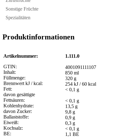
Zitrusfrüchte
Sonstige Früchte
Spezialitäten
Produktinformationen
Artikelnummer:
1.111.0
GTIN:
4001091111107
Inhalt:
850 ml
Füllmenge:
320 g
Brennwert kJ / kcal:
254 kJ / 60 kcal
Fett:
< 0,1 g
davon gesättigte
Fettsäuren:
< 0,1 g
Kohlenhydrate:
13,5 g
davon Zucker:
9,8 g
Ballaststoffe:
0,9 g
Eiweiß:
0,3 g
Kochsalz:
< 0,1 g
BE:
1,1 BE