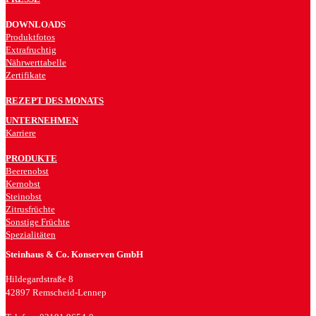
DOWNLOADS
Produktfotos
Extrafruchtig
Nährwerttabelle
Zertifikate
REZEPT DES MONATS
UNTERNEHMEN
Karriere
PRODUKTE
Beerenobst
Kernobst
Steinobst
Zitrusfrüchte
Sonstige Früchte
Spezialitäten
Steinhaus & Co. Konserven GmbH
Hildegardstraße 8
42897 Remscheid-Lennep