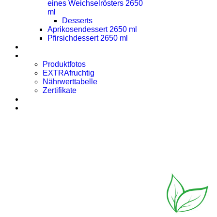
eines Weichselrösters 2650
ml
Desserts
Aprikosendessert 2650 ml
Pfirsichdessert 2650 ml
Presse
Downloads
Produktfotos
EXTRAfruchtig
Nährwerttabelle
Zertifikate
Rezept des Monats
Kontakt